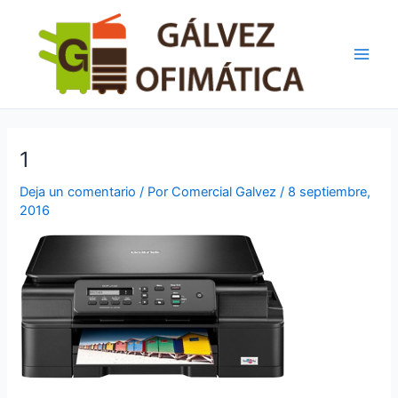
Ir
Main
al
Men
contenido
1
Deja un comentario
/ Por
Comercial Galvez
/
8 septiembre,
2016