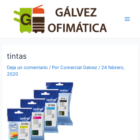
Ir
Main
al
Men
contenido
tintas
Deja un comentario
/ Por
Comercial Galvez
/
24 febrero,
2020