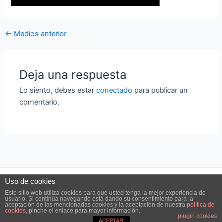
←
Medios anterior
Deja una respuesta
Lo siento, debes estar
conectado
para publicar un
comentario.
Uso de cookies
Este sitio web utiliza cookies para que usted tenga la mejor experiencia de
usuario. Si continúa navegando está dando su consentimiento para la
aceptación de las mencionadas cookies y la aceptación de nuestra
política de
cookies
, pinche el enlace para mayor información.
plugin cookies
ACEPTAR