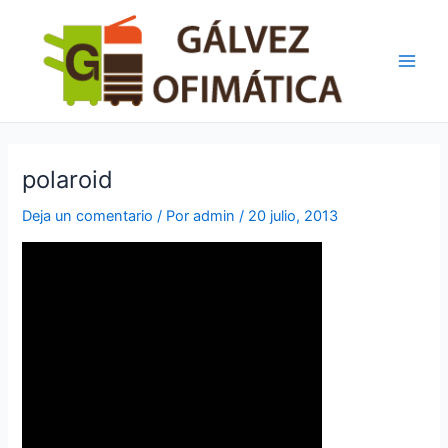
Ir
Navegación
Main
al
de
Men
contenido
entradas
polaroid
Deja un comentario
/ Por
admin
/
20 julio, 2013