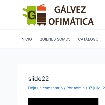
Ir
Navegación
al
de
contenido
entradas
INICIO
QUIENES SOMOS
CATÁLOGO
slide22
Deja un comentario
/ Por
admin
/
17 julio, 