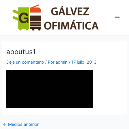
Ir
Navegación
Main
al
de
Men
contenido
entradas
aboutus1
Deja un comentario
/ Por
admin
/
17 julio, 2013
←
Medios anterior